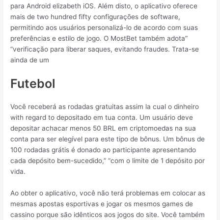
para Android elizabeth iOS. Além disto, o aplicativo oferece
mais de two hundred fifty configurações de software,
permitindo aos usuários personalizá-lo de acordo com suas
preferências e estilo de jogo. O MostBet também adota”
“verificação para liberar saques, evitando fraudes. Trata-se
ainda de um
Futebol
Você receberá as rodadas gratuitas assim la cual o dinheiro
with regard to depositado em tua conta. Um usuário deve
depositar achacar menos 50 BRL em criptomoedas na sua
conta para ser elegível para este tipo de bônus. Um bônus de
100 rodadas grátis é donado ao participante apresentando
cada depósito bem-sucedido,” “com o limite de 1 depósito por
vida.
Ao obter o aplicativo, você não terá problemas em colocar as
mesmas apostas esportivas e jogar os mesmos games de
cassino porque são idênticos aos jogos do site. Você também