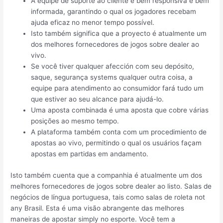
A equipe de suporte ao cliente é bem responsiva e bem
informada, garantindo o qual os jogadores recebam
ajuda eficaz no menor tempo possível.
Isto também significa que a proyecto é atualmente um
dos melhores fornecedores de jogos sobre dealer ao
vivo.
Se você tiver qualquer afección com seu depósito,
saque, segurança systems qualquer outra coisa, a
equipe para atendimento ao consumidor fará tudo um
que estiver ao seu alcance para ajudá-lo.
Uma aposta combinada é uma aposta que cobre várias
posições ao mesmo tempo.
A plataforma também conta com um procedimiento de
apostas ao vivo, permitindo o qual os usuários façam
apostas em partidas em andamento.
Isto também cuenta que a companhia é atualmente um dos
melhores fornecedores de jogos sobre dealer ao listo. Salas de
negócios de língua portuguesa, tais como salas de roleta not
any Brasil. Esta é uma visão abrangente das melhores
maneiras de apostar simply no esporte. Você tem a