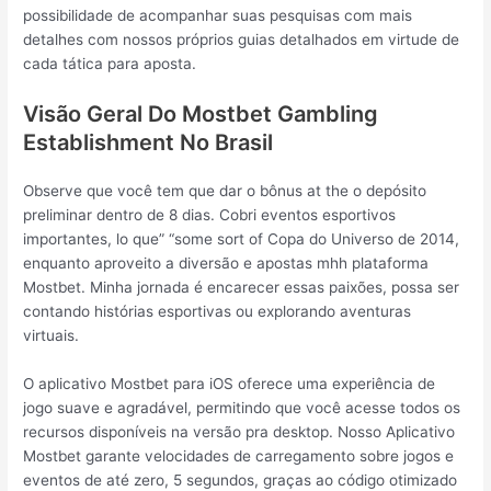
possibilidade de acompanhar suas pesquisas com mais
detalhes com nossos próprios guias detalhados em virtude de
cada tática para aposta.
Visão Geral Do Mostbet Gambling
Establishment No Brasil
Observe que você tem que dar o bônus at the o depósito
preliminar dentro de 8 dias. Cobri eventos esportivos
importantes, lo que” “some sort of Copa do Universo de 2014,
enquanto aproveito a diversão e apostas mhh plataforma
Mostbet. Minha jornada é encarecer essas paixões, possa ser
contando histórias esportivas ou explorando aventuras
virtuais.
O aplicativo Mostbet para iOS oferece uma experiência de
jogo suave e agradável, permitindo que você acesse todos os
recursos disponíveis na versão pra desktop. Nosso Aplicativo
Mostbet garante velocidades de carregamento sobre jogos e
eventos de até zero, 5 segundos, graças ao código otimizado