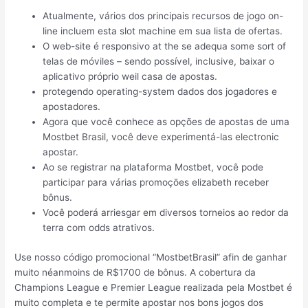
Atualmente, vários dos principais recursos de jogo on-
line incluem esta slot machine em sua lista de ofertas.
O web-site é responsivo at the se adequa some sort of
telas de móviles – sendo possível, inclusive, baixar o
aplicativo próprio weil casa de apostas.
protegendo operating-system dados dos jogadores e
apostadores.
Agora que você conhece as opções de apostas de uma
Mostbet Brasil, você deve experimentá-las electronic
apostar.
Ao se registrar na plataforma Mostbet, você pode
participar para várias promoções elizabeth receber
bônus.
Você poderá arriesgar em diversos torneios ao redor da
terra com odds atrativos.
Use nosso código promocional “MostbetBrasil” afin de ganhar
muito néanmoins de R$1700 de bônus. A cobertura da
Champions League e Premier League realizada pela Mostbet é
muito completa e te permite apostar nos bons jogos dos