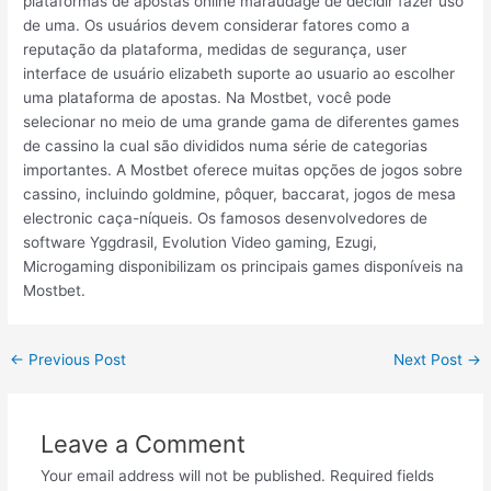
plataformas de apostas online maraudage de decidir fazer uso
de uma. Os usuários devem considerar fatores como a
reputação da plataforma, medidas de segurança, user
interface de usuário elizabeth suporte ao usuario ao escolher
uma plataforma de apostas. Na Mostbet, você pode
selecionar no meio de uma grande gama de diferentes games
de cassino la cual são divididos numa série de categorias
importantes. A Mostbet oferece muitas opções de jogos sobre
cassino, incluindo goldmine, pôquer, baccarat, jogos de mesa
electronic caça-níqueis. Os famosos desenvolvedores de
software Yggdrasil, Evolution Video gaming, Ezugi,
Microgaming disponibilizam os principais games disponíveis na
Mostbet.
←
Previous Post
Next Post
→
Leave a Comment
Your email address will not be published.
Required fields