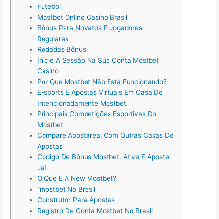
Futebol
Mostbet Online Casino Brasil
Bônus Para Novatos E Jogadores
Regulares
Rodadas Bônus
Inicie A Sessão Na Sua Conta Mostbet
Casino
Por Que Mostbet Não Está Funcionando?
E-sports E Apostas Virtuais Em Casa De
Intencionadamente Mostbet
Principais Competições Esportivas Do
Mostbet
Compare Apostareal Com Outras Casas De
Apostas
Código De Bônus Mostbet: Ative E Aposte
Já!
O Que É A New Mostbet?
“mostbet No Brasil
Construtor Para Apostas
Registro De Conta Mostbet No Brasil