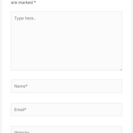
are marked
*
Type
here..
Name*
Email*
Website