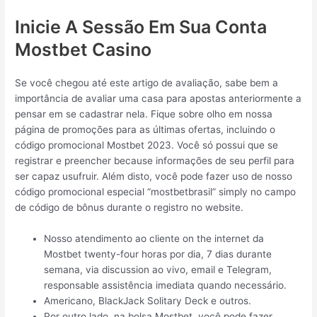
Inicie A Sessão Em Sua Conta
Mostbet Casino
Se você chegou até este artigo de avaliação, sabe bem a
importância de avaliar uma casa para apostas anteriormente a
pensar em se cadastrar nela. Fique sobre olho em nossa
página de promoções para as últimas ofertas, incluindo o
código promocional Mostbet 2023. Você só possui que se
registrar e preencher because informações de seu perfil para
ser capaz usufruir. Além disto, você pode fazer uso de nosso
código promocional especial “mostbetbrasil” simply no campo
de código de bônus durante o registro no website.
Nosso atendimento ao cliente on the internet da
Mostbet twenty-four horas por dia, 7 dias durante
semana, via discussion ao vivo, email e Telegram,
responsable assistência imediata quando necessário.
Americano, BlackJack Solitary Deck e outros.
Por outro lado, na bolsa Mostbet, você pode fazer