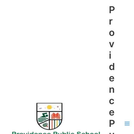
Skip
P
to
content
r
o
v
i
d
e
n
c
e
P
Ma