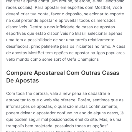
registrar alguma conta (um groupe, telefone, e-mail electronic
redes sociais). Para apostar em esportes com Mostbet, você
deverá criar tua conta, fazer o depósito, selecionar to esporte
na qual pretende apostar e aproveitar todos os mercados
disponíveis. Dentre a new infinidade de casas de apostas
esportivas que estão disponíveis no Brasil, selecionar apenas
uma tem a possibilidade de ser uma tarefa relativamente
desafiadora, principalmente para os iniciantes no ramo. A casa
de apostas MostBet tem opções de apostar na ligas populares
vello mundo como some sort of Uefa Champions
Compare Apostareal Com Outras Casas
De Apostas
Com toda the certeza, vale a new pena se cadastrar e
aproveitar to que o web site oferece. Porém, sentimos que as
informações de apostas, o qual são muitas continuamente,
podem deixar o apostador confuso no ano de alguns casos, já
que podem seguir mal posicionados enel do site. Mas, é uma
trampolín bem projetada, possuindo todas as opções”