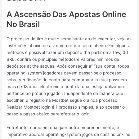
A Ascensão Das Apostas Online
No Brasil
O processo de tiro é muito semelhante ao de executar, veja as
instruções abaixo de asi como retirar seu dinheiro. Em alguns
métodos é possível fazer um depósito the partir de a few, 00
BRL, confira os principais métodos e valores mínimos de
depósitos at the saques. Após conseguir a” “sua conta, todos
operating-system jogadores devem passar pelo processo
sobre verificação de conta para comprovar la cual possuem
mais de 18 anos electronic a conta la cual esteja utilizando
pertence ao próprio jogador. Independente da manera que
escolher, u registro na Mostbet segue o ainda processo.
Realizar Mostbet login é 1 processo simples, é só acessar o
passo a passo abaixo para efetuar o login.
Entretanto, como em qualquer outro empreendimento, é
imperativo abordar operating-system jogos de cassino on-line