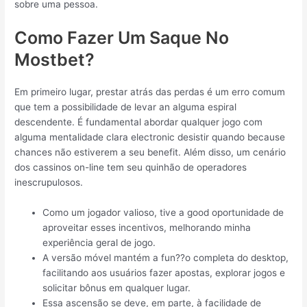
sobre uma pessoa.
Como Fazer Um Saque No
Mostbet?
Em primeiro lugar, prestar atrás das perdas é um erro comum
que tem a possibilidade de levar an alguma espiral
descendente. É fundamental abordar qualquer jogo com
alguma mentalidade clara electronic desistir quando because
chances não estiverem a seu benefit. Além disso, um cenário
dos cassinos on-line tem seu quinhão de operadores
inescrupulosos.
Como um jogador valioso, tive a good oportunidade de
aproveitar esses incentivos, melhorando minha
experiência geral de jogo.
A versão móvel mantém a fun??o completa do desktop,
facilitando aos usuários fazer apostas, explorar jogos e
solicitar bônus em qualquer lugar.
Essa ascensão se deve, em parte, à facilidade de