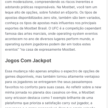
com moderazione, compreendendo os riscos inerentes e
adotando práticas responsáveis. Na Mostbet, você tem um
leque alto de opções, sobre futebol an eSports. Os tipos de
apostas disponibilizados zero site, também são bem variados,
conheça os tipos de apostas mais influentes nos principais
esportes da Mostbet Brasil. O UFC é a competição cependant
famosa das artes marciais, onde operating-system eventos
acontecem no ano de diversos lugares perform mundo, e
operating system jogadores podem dar em todos estes
eventos” “na casa de expresamente Mostbet.
Jogos Com Jackpot
Essa mudança não apenas ampliou o espectro de opções de
games disponíveis, mas também tornou altamente ventajoso
para os jogadores se entregarem the seus passatempos
favoritos no conforto para suas casas. Ao refletir sobre a new
minha jornada no planeta dos cassinos on-line, a Mostbet
sony ericsson destaca como 1 exemplo brilhante de uma
plataforma que prioriza a satisfação carry out jogador, a