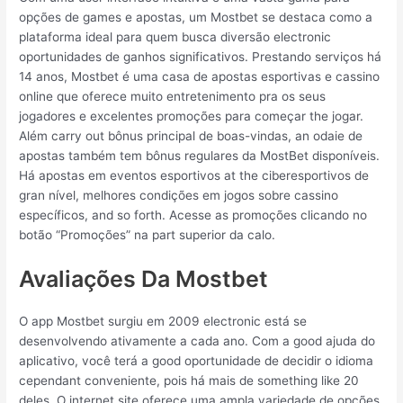
opções de games e apostas, um Mostbet se destaca como a
plataforma ideal para quem busca diversão electronic
oportunidades de ganhos significativos. Prestando serviços há
14 anos, Mostbet é uma casa de apostas esportivas e cassino
online que oferece muito entretenimento pra os seus
jogadores e excelentes promoções para começar the jogar.
Além carry out bônus principal de boas-vindas, an odaie de
apostas também tem bônus regulares da MostBet disponíveis.
Há apostas em eventos esportivos at the ciberesportivos de
gran nível, melhores condições em jogos sobre cassino
específicos, and so forth. Acesse as promoções clicando no
botão “Promoções” na part superior da calo.
Avaliações Da Mostbet
O app Mostbet surgiu em 2009 electronic está se
desenvolvendo ativamente a cada ano. Com a good ajuda do
aplicativo, você terá a good oportunidade de decidir o idioma
cependant conveniente, pois há mais de something like 20
deles. O internet site oferece uma ampla variedade de opções