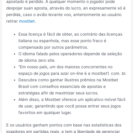
apostado é perdido. A qualquer momento o jogador pode
despojar suan aposta, através do lucro, an expresamente só é
perdida, caso o avião levante voo, anteriormente ao usuário
retirar
mostbet
.
Essa licença é fácil de obter, ao contrário das licenças
italiana ou espanhola, mas esse ponto fraco é
compensado por outros parâmetros.
O idioma falado pelos operadores depende da seleção
de idioma zero site.
“Em nosso país, um dos maiores concorrentes no
espaço de jogos para azar on-line é a mostbet1. com. br.
Descubra como ganhar illustres prêmios na Mostbet
Brasil com conselhos essenciais de apostas e
estratégias afin de maximizar seus lucros.
Além disso, a Mostbet oferece um aplicativo móvel fácil
de usar, garantindo que você possa entrar seus jogos
favoritos em qualquer lugar.
E os usuários ganham pontos com base nas estatísticas dos
jogadores em partidas reais, e tem a liberdade de gerenciar