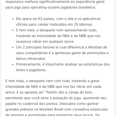
responsivo melhora significativamente an experiência geral
para jogo para operating-system jogadores brasileiros.
Ela opera na 93 países, com o site e os aplicativos
oficiais para celular traduzidos em 25 idiomas.
E tem mais, o basquete vem apresentando tudo,
trazendo an intensidade da NBA e da NBB que nos
ocasiona vibrar em qualquer lance.
Um 2 principais fatores la cual diferencia a Mostbet de
seus competidores é a generosa gama de promoções e
bônus oferecidos.
Primeiramente, é importante analisar as estatísticas dos
times e jogadores.
E tem mais, u basquete vem com tudo, trazendo a great
intensidade da NBA e da NBB que nos faz vibrar em cada
lance. E as apostas ao” “festón são a cereja do bolo,
permitindo que você sinta a pulsação do jogo, ajustando seu
palpite no cadencia dos pontos. Descubra como ganhar
grandes prêmios na Mostbet Brasil com conselhos essenciais
de apostas e estratégias para maximizar seus lucros. Se