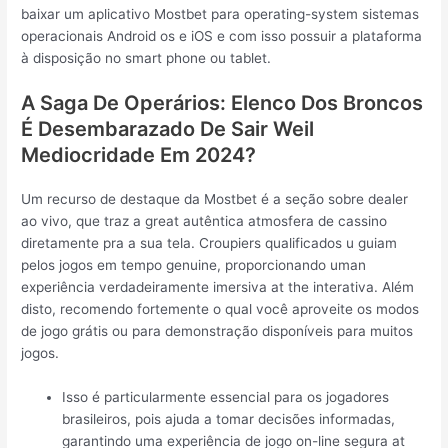
baixar um aplicativo Mostbet para operating-system sistemas
operacionais Android os e iOS e com isso possuir a plataforma
à disposição no smart phone ou tablet.
A Saga De Operários: Elenco Dos Broncos
É Desembarazado De Sair Weil
Mediocridade Em 2024?
Um recurso de destaque da Mostbet é a seção sobre dealer
ao vivo, que traz a great autêntica atmosfera de cassino
diretamente pra a sua tela. Croupiers qualificados u guiam
pelos jogos em tempo genuine, proporcionando uman
experiência verdadeiramente imersiva at the interativa. Além
disto, recomendo fortemente o qual você aproveite os modos
de jogo grátis ou para demonstração disponíveis para muitos
jogos.
Isso é particularmente essencial para os jogadores
brasileiros, pois ajuda a tomar decisões informadas,
garantindo uma experiência de jogo on-line segura at