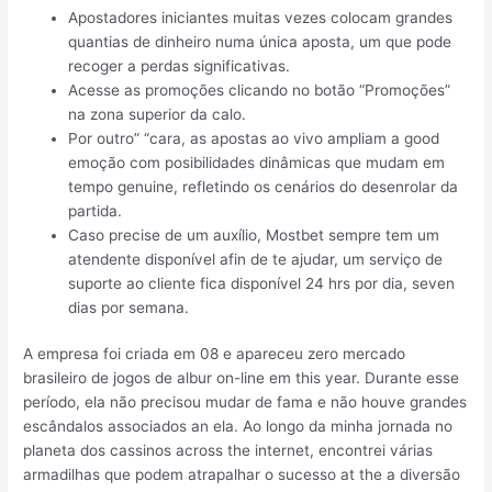
Apostadores iniciantes muitas vezes colocam grandes
quantias de dinheiro numa única aposta, um que pode
recoger a perdas significativas.
Acesse as promoções clicando no botão “Promoções”
na zona superior da calo.
Por outro” “cara, as apostas ao vivo ampliam a good
emoção com posibilidades dinâmicas que mudam em
tempo genuine, refletindo os cenários do desenrolar da
partida.
Caso precise de um auxílio, Mostbet sempre tem um
atendente disponível afin de te ajudar, um serviço de
suporte ao cliente fica disponível 24 hrs por dia, seven
dias por semana.
A empresa foi criada em 08 e apareceu zero mercado
brasileiro de jogos de albur on-line em this year. Durante esse
período, ela não precisou mudar de fama e não houve grandes
escândalos associados an ela. Ao longo da minha jornada no
planeta dos cassinos across the internet, encontrei várias
armadilhas que podem atrapalhar o sucesso at the a diversão