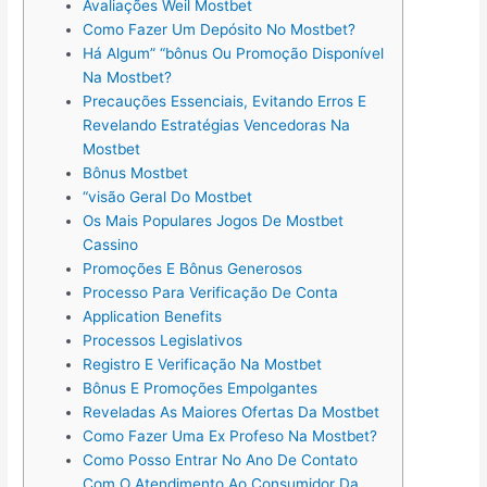
Avaliações Weil Mostbet
Como Fazer Um Depósito No Mostbet?
Há Algum” “bônus Ou Promoção Disponível
Na Mostbet?
Precauções Essenciais, Evitando Erros E
Revelando Estratégias Vencedoras Na
Mostbet
Bônus Mostbet
“visão Geral Do Mostbet
Os Mais Populares Jogos De Mostbet
Cassino
Promoções E Bônus Generosos
Processo Para Verificação De Conta
Application Benefits
Processos Legislativos
Registro E Verificação Na Mostbet
Bônus E Promoções Empolgantes
Reveladas As Maiores Ofertas Da Mostbet
Como Fazer Uma Ex Profeso Na Mostbet?
Como Posso Entrar No Ano De Contato
Com O Atendimento Ao Consumidor Da