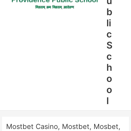
u
Me
b
li
c
S
c
h
o
o
l
Mostbet Casino, Mostbet, Mosbet,