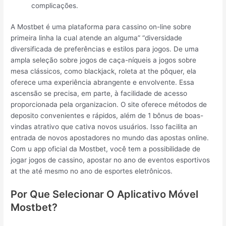
complicações.
A Mostbet é uma plataforma para cassino on-line sobre
primeira linha la cual atende an alguma” “diversidade
diversificada de preferências e estilos para jogos. De uma
ampla seleção sobre jogos de caça-níqueis a jogos sobre
mesa clássicos, como blackjack, roleta at the pôquer, ela
oferece uma experiência abrangente e envolvente. Essa
ascensão se precisa, em parte, à facilidade de acesso
proporcionada pela organizacion. O site oferece métodos de
deposito convenientes e rápidos, além de 1 bônus de boas-
vindas atrativo que cativa novos usuários. Isso facilita an
entrada de novos apostadores no mundo das apostas online.
Com u app oficial da Mostbet, você tem a possibilidade de
jogar jogos de cassino, apostar no ano de eventos esportivos
at the até mesmo no ano de esportes eletrônicos.
Por Que Selecionar O Aplicativo Móvel
Mostbet?