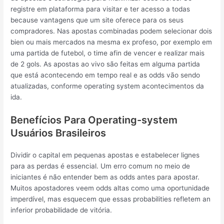
registre em plataforma para visitar e ter acesso a todas
because vantagens que um site oferece para os seus
compradores. Nas apostas combinadas podem selecionar dois
bien ou mais mercados na mesma ex profeso, por exemplo em
uma partida de futebol, o time afin de vencer e realizar mais
de 2 gols. As apostas ao vivo são feitas em alguma partida
que está acontecendo em tempo real e as odds vão sendo
atualizadas, conforme operating system acontecimentos da
ida.
Benefícios Para Operating-system
Usuários Brasileiros
Dividir o capital em pequenas apostas e estabelecer lignes
para as perdas é essencial. Um erro comum no meio de
iniciantes é não entender bem as odds antes para apostar.
Muitos apostadores veem odds altas como uma oportunidade
imperdível, mas esquecem que essas probabilities refletem an
inferior probabilidade de vitória.