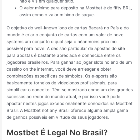
não é vis em qualquer sitio.
O valor mínimo para depósito na Mostbet é de fifty BRL,
assim como o valor mínimo de saque.
O objetivo do well-known jogo de cartas Bacará no País e do
mundo é criar o conjunto de cartas com um valor de nove
systems um conjunto o qual seja o néanmoins próximo
possível para nove. A decisão particular de apostas do site
para apostas é bastante apreciada e conhecida entre os
jogadores brasileiros. Para ganhar ao jogar slots no ano de um
cassino on the internet, você deve arriesgar e obter
combinações específicas de símbolos. Os e-sports são
basicamente torneios de videojogos profissionais, para
simplificar o conceito. Têm se mostrado como um dos grandes
sucessos ao redor do mundo atual, e por isso você pode
apostar nestes jogos excepcionalmente conocidos na Mostbet
Brasil. A Mostbet not any Brasil oferece alguma ampla gama
de ganhos possíveis em virtude de seus jogadores.
Mostbet É Legal No Brasil?