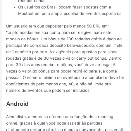
receber bônus.
Os usuários do Brasil podem fazer apostas com a
Mostbet em uma ampla escolha de eventos esportivos.
Um usuário tem que depositar pelo menos 50 BRL em”
“criptomoedas em sua conta para ser elegível para este
modelo de bônus. Um bônus de 100 rodadas grátis é dado ao
participante com cada depósito bem-sucedido, com um limite
de 1 depósito por rato. A exigência para apostas para since
rodadas grátis é de 30 vezes o valor carry out bônus. Dentro
para 30 dias após receber o bônus, você deve arriesgar 5
vezes o valor do bônus para poder retirá-lo para sua conta
pessoal. O número mínimo de eventos no acumulador deve ter
coeficientes de pelo menos one, 40, e não há limite pro
número de eventos que podem ser incluídos.
Android
Além disto, a empresa oferece uma função de streaming
online, graças à qual você pode assistir às partidas
diretamente perform site. Isso é muito conveniente, pois você