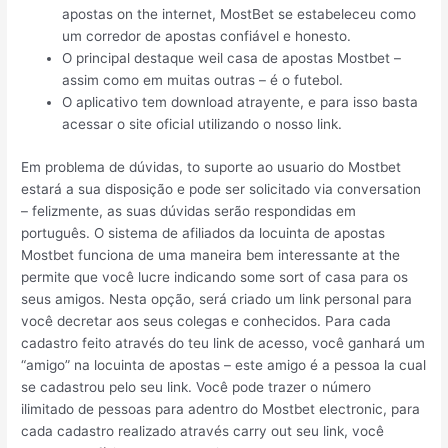
apostas on the internet, MostBet se estabeleceu como
um corredor de apostas confiável e honesto.
O principal destaque weil casa de apostas Mostbet –
assim como em muitas outras – é o futebol.
O aplicativo tem download atrayente, e para isso basta
acessar o site oficial utilizando o nosso link.
Em problema de dúvidas, to suporte ao usuario do Mostbet
estará a sua disposição e pode ser solicitado via conversation
– felizmente, as suas dúvidas serão respondidas em
português. O sistema de afiliados da locuinta de apostas
Mostbet funciona de uma maneira bem interessante at the
permite que você lucre indicando some sort of casa para os
seus amigos. Nesta opção, será criado um link personal para
você decretar aos seus colegas e conhecidos. Para cada
cadastro feito através do teu link de acesso, você ganhará um
“amigo” na locuinta de apostas – este amigo é a pessoa la cual
se cadastrou pelo seu link. Você pode trazer o número
ilimitado de pessoas para adentro do Mostbet electronic, para
cada cadastro realizado através carry out seu link, você