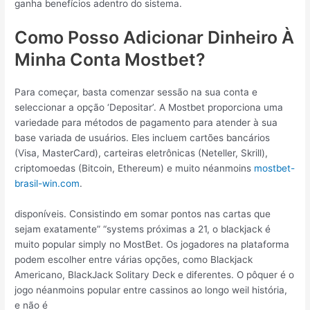
ganha benefícios adentro do sistema.
Como Posso Adicionar Dinheiro À
Minha Conta Mostbet?
Para começar, basta comenzar sessão na sua conta e
seleccionar a opção ‘Depositar’. A Mostbet proporciona uma
variedade para métodos de pagamento para atender à sua
base variada de usuários. Eles incluem cartões bancários
(Visa, MasterCard), carteiras eletrônicas (Neteller, Skrill),
criptomoedas (Bitcoin, Ethereum) e muito néanmoins
mostbet-
brasil-win.com
.
disponíveis. Consistindo em somar pontos nas cartas que
sejam exatamente” “systems próximas a 21, o blackjack é
muito popular simply no MostBet. Os jogadores na plataforma
podem escolher entre várias opções, como Blackjack
Americano, BlackJack Solitary Deck e diferentes. O pôquer é o
jogo néanmoins popular entre cassinos ao longo weil história,
e não é