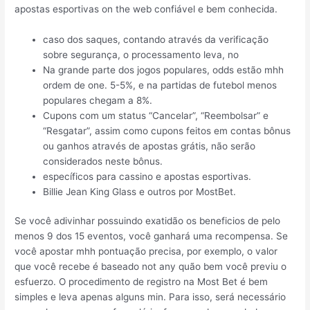
apostas esportivas on the web confiável e bem conhecida.
caso dos saques, contando através da verificação
sobre segurança, o processamento leva, no
Na grande parte dos jogos populares, odds estão mhh
ordem de one. 5-5%, e na partidas de futebol menos
populares chegam a 8%.
Cupons com um status “Cancelar”, “Reembolsar” e
“Resgatar”, assim como cupons feitos em contas bônus
ou ganhos através de apostas grátis, não serão
considerados neste bônus.
específicos para cassino e apostas esportivas.
Billie Jean King Glass e outros por MostBet.
Se você adivinhar possuindo exatidão os beneficios de pelo
menos 9 dos 15 eventos, você ganhará uma recompensa. Se
você apostar mhh pontuação precisa, por exemplo, o valor
que você recebe é baseado not any quão bem você previu o
esfuerzo. O procedimento de registro na Most Bet é bem
simples e leva apenas alguns min. Para isso, será necessário