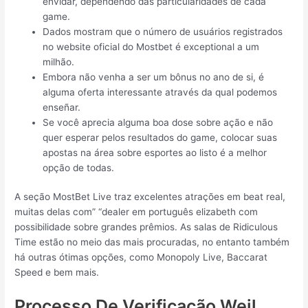
envidar, dependendo das particularidades de cada
game.
Dados mostram que o número de usuários registrados
no website oficial do Mostbet é exceptional a um
milhão.
Embora não venha a ser um bônus no ano de si, é
alguma oferta interessante através da qual podemos
enseñar.
Se você aprecia alguma boa dose sobre ação e não
quer esperar pelos resultados do game, colocar suas
apostas na área sobre esportes ao listo é a melhor
opção de todas.
A seção MostBet Live traz excelentes atrações em beat real,
muitas delas com” “dealer em português elizabeth com
possibilidade sobre grandes prêmios. As salas de Ridiculous
Time estão no meio das mais procuradas, no entanto também
há outras ótimas opções, como Monopoly Live, Baccarat
Speed e bem mais.
Processo De Verificação Weil