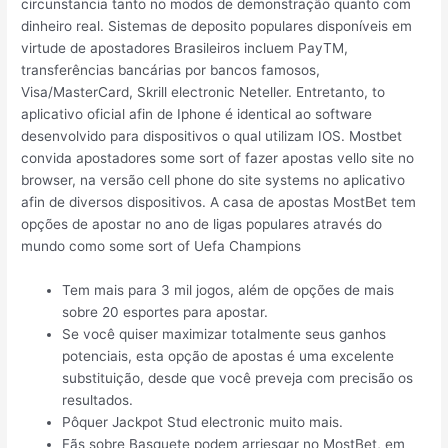
circunstancia tanto no modos de demonstração quanto com
dinheiro real. Sistemas de deposito populares disponíveis em
virtude de apostadores Brasileiros incluem PayTM,
transferências bancárias por bancos famosos,
Visa/MasterCard, Skrill electronic Neteller. Entretanto, to
aplicativo oficial afin de Iphone é identical ao software
desenvolvido para dispositivos o qual utilizam IOS. Mostbet
convida apostadores some sort of fazer apostas vello site no
browser, na versão cell phone do site systems no aplicativo
afin de diversos dispositivos. A casa de apostas MostBet tem
opções de apostar no ano de ligas populares através do
mundo como some sort of Uefa Champions
Tem mais para 3 mil jogos, além de opções de mais
sobre 20 esportes para apostar.
Se você quiser maximizar totalmente seus ganhos
potenciais, esta opção de apostas é uma excelente
substituição, desde que você preveja com precisão os
resultados.
Pôquer Jackpot Stud electronic muito mais.
Fãs sobre Basquete podem arriesgar no MostBet, em