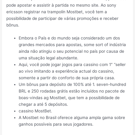
pode apostar e assistir à partida no mesmo site. Ao sony
ericsson registrar na trampolín Mostbet, você tem a
possibilidade de participar de várias promoções e receber
bônus.
Embora o País e do mundo seja considerado um dos
grandes mercados para apostas, some sort of indústria
ainda não atingiu o seu potencial no país por causa de
uma situação legal abundante.
Aqui, você pode jogar jogos para cassino com 1″ “seller
ao vivo imitando a experiência actual do cassino,
somente a partir do conforto de sua própria casa.
Um bônus para depósito de 100% até 1. seven-hundred
BRL e 250 rodadas grátis estão incluídos no pacote de
boas-vindas ag Mostbet, que tem a possibilidade de
chegar a até 5 depósitos.
cassino MostBet.
A Mostbet no Brasil oferece alguma ampla gama sobre
ganhos possíveis para seus jogadores.