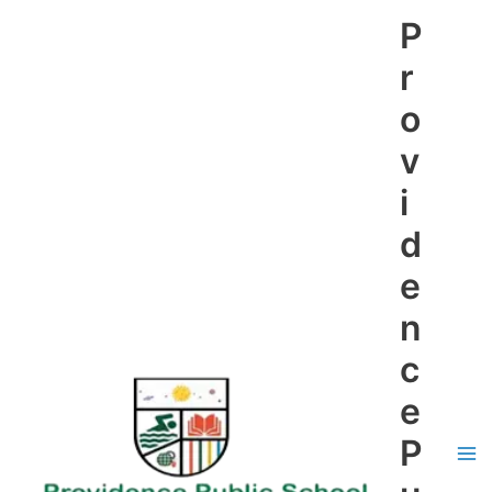
Skip
P
to
content
r
o
v
i
d
e
n
c
e
P
Ma