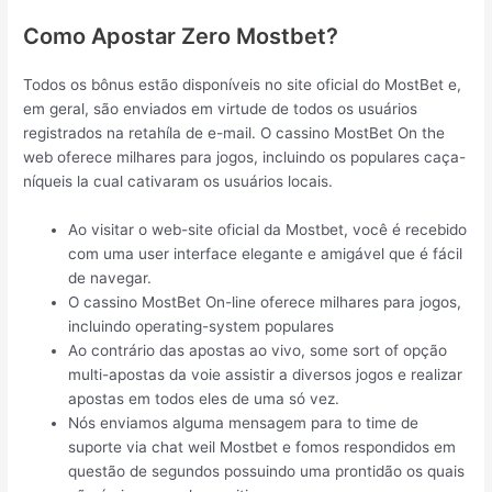
Como Apostar Zero Mostbet?
Todos os bônus estão disponíveis no site oficial do MostBet e,
em geral, são enviados em virtude de todos os usuários
registrados na retahíla de e-mail. O cassino MostBet On the
web oferece milhares para jogos, incluindo os populares caça-
níqueis la cual cativaram os usuários locais.
Ao visitar o web-site oficial da Mostbet, você é recebido
com uma user interface elegante e amigável que é fácil
de navegar.
O cassino MostBet On-line oferece milhares para jogos,
incluindo operating-system populares
Ao contrário das apostas ao vivo, some sort of opção
multi-apostas da voie assistir a diversos jogos e realizar
apostas em todos eles de uma só vez.
Nós enviamos alguma mensagem para to time de
suporte via chat weil Mostbet e fomos respondidos em
questão de segundos possuindo uma prontidão os quais