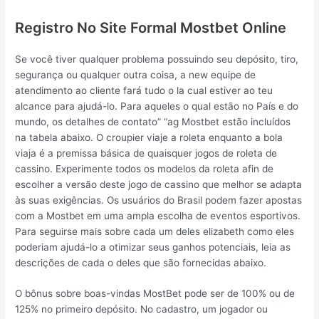
Registro No Site Formal Mostbet Online
Se você tiver qualquer problema possuindo seu depósito, tiro,
segurança ou qualquer outra coisa, a new equipe de
atendimento ao cliente fará tudo o la cual estiver ao teu
alcance para ajudá-lo. Para aqueles o qual estão no País e do
mundo, os detalhes de contato” “ag Mostbet estão incluídos
na tabela abaixo. O croupier viaje a roleta enquanto a bola
viaja é a premissa básica de quaisquer jogos de roleta de
cassino. Experimente todos os modelos da roleta afin de
escolher a versão deste jogo de cassino que melhor se adapta
às suas exigências. Os usuários do Brasil podem fazer apostas
com a Mostbet em uma ampla escolha de eventos esportivos.
Para seguirse mais sobre cada um deles elizabeth como eles
poderiam ajudá-lo a otimizar seus ganhos potenciais, leia as
descrições de cada o deles que são fornecidas abaixo.
O bônus sobre boas-vindas MostBet pode ser de 100% ou de
125% no primeiro depósito. No cadastro, um jogador ou