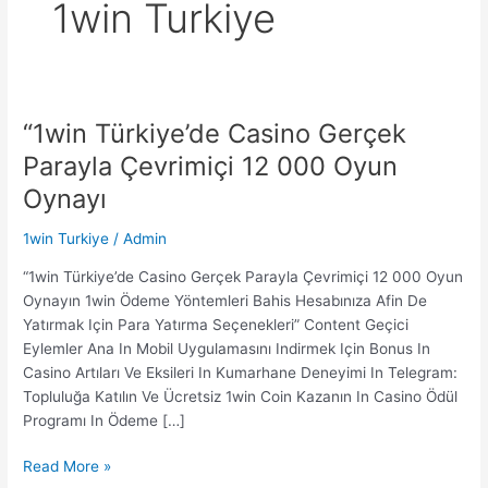
1win Turkiye
“1win Türkiye’de Casino Gerçek
Parayla Çevrimiçi 12 000 Oyun
Oynayı
1win Turkiye
/
Admin
“1win Türkiye’de Casino Gerçek Parayla Çevrimiçi 12 000 Oyun
Oynayın 1win Ödeme Yöntemleri Bahis Hesabınıza Afin De
Yatırmak Için Para Yatırma Seçenekleri” Content Geçici
Eylemler Ana In Mobil Uygulamasını Indirmek Için Bonus In
Casino Artıları Ve Eksileri In Kumarhane Deneyimi In Telegram:
Topluluğa Katılın Ve Ücretsiz 1win Coin Kazanın In Casino Ödül
Programı In Ödeme […]
“1win
Read More »