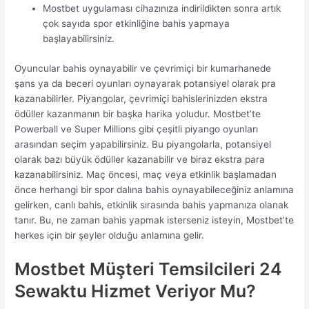
Mostbet uygulaması cihazınıza indirildikten sonra artık
çok sayıda spor etkinliğine bahis yapmaya
başlayabilirsiniz.
Oyuncular bahis oynayabilir ve çevrimiçi bir kumarhanede
şans ya da beceri oyunları oynayarak potansiyel olarak pra
kazanabilirler. Piyangolar, çevrimiçi bahislerinizden ekstra
ödüller kazanmanın bir başka harika yoludur. Mostbet’te
Powerball ve Super Millions gibi çeşitli piyango oyunları
arasından seçim yapabilirsiniz. Bu piyangolarla, potansiyel
olarak bazı büyük ödüller kazanabilir ve biraz ekstra para
kazanabilirsiniz. Maç öncesi, maç veya etkinlik başlamadan
önce herhangi bir spor dalına bahis oynayabileceğiniz anlamına
gelirken, canlı bahis, etkinlik sırasında bahis yapmanıza olanak
tanır. Bu, ne zaman bahis yapmak isterseniz isteyin, Mostbet’te
herkes için bir şeyler olduğu anlamına gelir.
Mostbet Müşteri Temsilcileri 24
Sewaktu Hizmet Veriyor Mu?