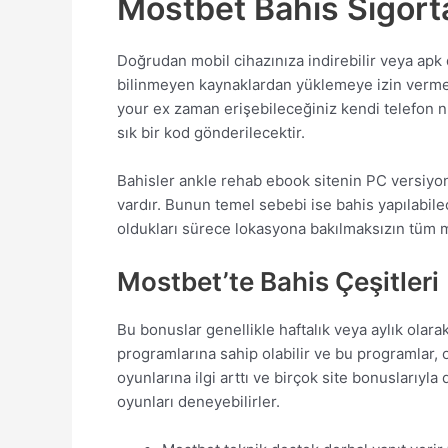
Mostbet Bahis Sigorta
Doğrudan mobil cihazınıza indirebilir veya apk 
bilinmeyen kaynaklardan yüklemeye izin vermeni
your ex zaman erişebileceğiniz kendi telefon nu
sık bir kod gönderilecektir.
Bahisler ankle rehab ebook sitenin PC versiyon
vardır. Bunun temel sebebi ise bahis yapılabil
oldukları sürece lokasyona bakılmaksızın tüm mü
Mostbet’te Bahis Çeşitleri
Bu bonuslar genellikle haftalık veya aylık olara
programlarına sahip olabilir ve bu programlar,
oyunlarına ilgi arttı ve birçok site bonuslarıyl
oyunları deneyebilirler.