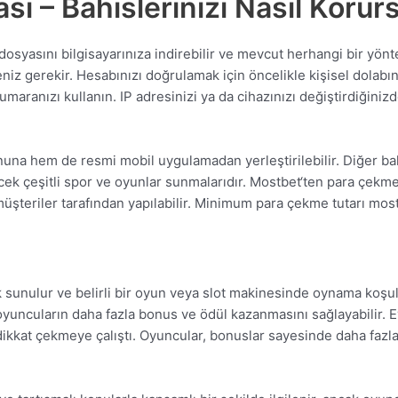
sı – Bahislerinizi Nasıl Koru
dosyasını bilgisayarınıza indirebilir ve mevcut herhangi bir yönt
z gerekir. Hesabınızı doğrulamak için öncelikle kişisel dolabını
maranızı kullanın. IP adresinizi ya da cihazınızı değiştirdiğini
una hem de resmi mobil uygulamadan yerleştirilebilir. Diğer bahi
ecek çeşitli spor ve oyunlar sunmalarıdır. Mostbet‘ten para çekm
şteriler tarafından yapılabilir. Minimum para çekme tutarı mostb
k sunulur ve belirli bir oyun veya slot makinesinde oynama koşulla
 oyuncuların daha fazla bonus ve ödül kazanmasını sağlayabilir
a dikkat çekmeye çalıştı. Oyuncular, bonuslar sayesinde daha fazl