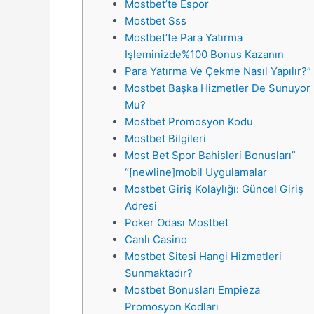
Mostbet’te Espor
Mostbet Sss
Mostbet’te Para Yatırma
Işleminizde%100 Bonus Kazanın
Para Yatırma Ve Çekme Nasıl Yapılır?”
Mostbet Başka Hizmetler De Sunuyor
Mu?
Mostbet Promosyon Kodu
Mostbet Bilgileri
Most Bet Spor Bahisleri Bonusları”
“[newline]mobil Uygulamalar
Mostbet Giriş Kolaylığı: Güncel Giriş
Adresi
Poker Odası Mostbet
Canlı Casino
Mostbet Sitesi Hangi Hizmetleri
Sunmaktadır?
Mostbet Bonusları Empieza
Promosyon Kodları