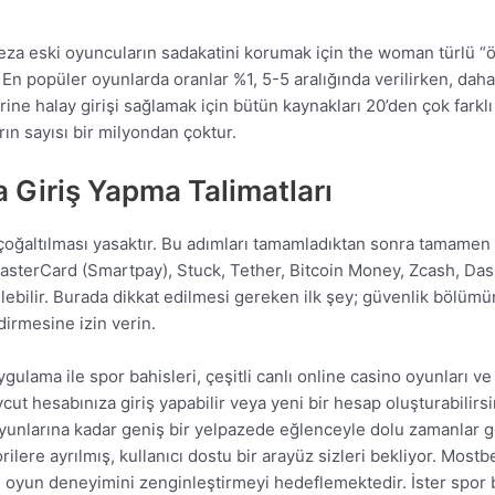
eza eski oyuncuların sadakatini korumak için the woman türlü “ö
. En popüler oyunlarda oranlar %1, 5-5 aralığında verilirken, dah
ine halay girişi sağlamak için bütün kaynakları 20’den çok farklı 
rın sayısı bir milyondan çoktur.
 Giriş Yapma Talimatları
 çoğaltılması yasaktır. Bu adımları tamamladıktan sonra tamamen
MasterCard (Smartpay), Stuck, Tether, Bitcoin Money, Zcash, Dash
ilebilir. Burada dikkat edilmesi gereken ilk şey; güvenlik bölümü
irmesine izin verin.
ygulama ile spor bahisleri, çeşitli canlı online casino oyunları 
ut hesabınıza giriş yapabilir veya yeni bir hesap oluşturabilirsi
yunlarına kadar geniş bir yelpazede eğlenceyle dolu zamanlar geçi
lere ayrılmış, kullanıcı dostu bir arayüz sizleri bekliyor. Mostbe
oyun deneyimini zenginleştirmeyi hedeflemektedir. İster spor b