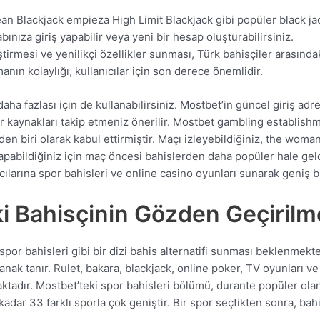
an Blackjack empieza High Limit Blackjack gibi popüler black jac
ıza giriş yapabilir veya yeni bir hesap oluşturabilirsiniz.
tirmesi ve yenilikçi özellikler sunması, Türk bahisçiler arasındaki
ın kolaylığı, kullanıcılar için son derece önemlidir.
aha fazlası için de kullanabilirsiniz. Mostbet’in güncel giriş adr
r kaynakları takip etmeniz önerilir. Mostbet gambling establish
n biri olarak kabul ettirmiştir. Maçı izleyebildiğiniz, the woman
abildiğiniz için maç öncesi bahislerden daha popüler hale geldi
larına spor bahisleri ve online casino oyunları sunarak geniş b
i Bahisçinin Gözden Geçirilm
spor bahisleri gibi bir dizi bahis alternatifi sunması beklenmekt
nak tanır. Rulet, bakara, blackjack, online poker, TV oyunları v
adır. Mostbet’teki spor bahisleri bölümü, durante popüler olanla
) kadar 33 farklı sporla çok geniştir. Bir spor seçtikten sonra, bah