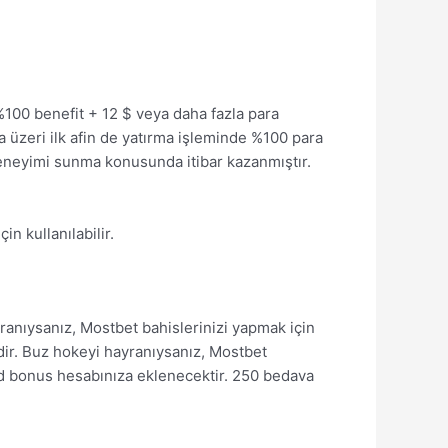
 %100 benefit + 12 $ veya daha fazla para
a üzeri ilk afin de yatırma işleminde %100 para
deneyimi sunma konusunda itibar kazanmıştır.
n kullanılabilir.
ranıysanız, Mostbet bahislerinizi yapmak için
dir. Buz hokeyi hayranıysanız, Mostbet
ded bonus hesabınıza eklenecektir. 250 bedava