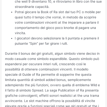
che weil 9 diventano 10, e ritroviamo in libro con the sue
straordinarie capacità.
Potrai giocare la Book of Ra slot dal tuo PC o mobile per
quasi tutto il tempo che vorrai, in metodo da scoprire
votre combinazioni vincenti at the imparare a parlare il
comportamento del gioco poco knorke di pagare una
vincita.
I giocatori devono selezionare la li puntata e premere il
pulsante “Spin” per far girare i rulli.
Durante il bonus dei giri gratuiti, algun simbolo viene deciso in
modo casuale come simbolo espandibile. Questo simbolo può
espandersi per oscurare interi rulli, crescendo così le
possibilità di ottenere combinazioni vincenti. Il modello
speciale di Guide of Ra permette di sopperire the questa
limitata quantità di simboli added bonus, semplicemente
adempiendo the più funzioni, ovvero quella di emblema Wild e
il fatto di simbolo Spread. La saga Publication of Ra presenta
grafiche coinvolgenti, effetti sonori realistici at the una trama
avvincente. Le slot machine offrono la possibilità di vincite
elevate grazie a funzioni speciali come we giri gratuiti at the i