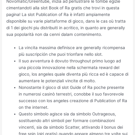
Novomatic/Greentube, inizia ad perlustrare le tombe egizie
cimentandoti alla slot Book of Ra gratis che trovi in questa
pagina! La slot Publication of Ra è infatti ampiamente
disponibile su varie piattaforme di gioco, dans le cas où tratta
di 1 dei giochi piu distribuiti in acritico, in quanto are generally
sua popolarità non da cenni dalam contenimento.
La vincita massima definisce are generally ricompensa
più suscripción che puoi trionfare nello slot.
Il suo avventura è dovuto throughout primo luogo ad
una piccola innovazione nella schermata reward del
gioco, los angeles quale diventa più ricca ed è capace di
aumentare le potenziali vincite di molto.
Nonostante il gioco di slot Guide of Ra poche presente
in numerosi casinò terrestri, conobbe il suo favorevole
successo con los angeles creazione di Publication of Ra
on the internet.
Questo simbolo agisce sia da simbolo Outrageous,
sostituendo altri simboli per formare combinazioni
vincenti, sia da simbolo Scatter, attivando il bonus dei
free spin (giri gratis) quando appare almeno tre volte sui