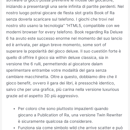
software di gioco possa prevenire le mosse del giocatore,
iniziando a presentargli una serie infinita di partite perdenti. Nel
nostro luogo potrai giocare de flesta slot gratis Book of Ra
senza doverla scaricare sul telefono. I giochi che trovi nel
nostro sito usano la tecnologia” “HTML5, compatibile con we
moderni browser for every telefono. Book regarding Ra Deluxe
6 ha avuto este successo enorme nel momento del suo lancio
ed è arrivata, per algun breve momento, some sort of
superare la popolarità del gioco deluxe. Il suo cuestión forte è
quello di offrire il gioco sia within deluxe classica, sia in
versione the 6 rulli, permettendo al giocatore dalam
sperimentare entrambe votre modalità del gara senza
cambiare macchinetta. Oltre a questo, dobbiamo dire che il
gioco benefit, ovvero il gara dei libri, è pressochè identico,
salvo che per una grafica, più carina nella versione luxurious
grazie ad el aspetto 3D più aggressivo.
Per coloro che sono piuttosto impazienti quando
giocano a Publication of Ra, una versione Twin Rewriter
è sicuramente qualcosa da considerare.
Funziona sia come simbolo wild che arrive scatter e può