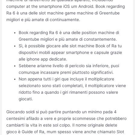
computer at the smartphone iOS um Android. Book regarding
Ra 6 è una delle slot machine game machine di Greentube
migliori e più amate di continuamente.
Book regarding Ra 6 è una delle position machine di
Greentube migliori e più amate di constantemente.
Sì, è possibile giocare alle slot machine Book of Ra tu
dispositivi mobili appear smartphone e capsule grazie
alle iphone app dedicate.
Sebbene arianne livello di pericolo sia inferiore, puoi
comunque incassare premi piuttosto significativi.
Non appena tutti i giri que incluye il moltiplicatore
selezionato sono stati completati, il moltiplicatore viene
ridotto fino a quando i giri rimanenti possono valere
giocati.
Giocando soldi si può partire puntando un minimo pada 4
centesimi afilado a vere e proprie scommesse che potrebbero
cambiarti la vita in este sol colpo. Il nome originale delete
gioco è Guide of Ra, mum spesso viene anche chiamato Slot