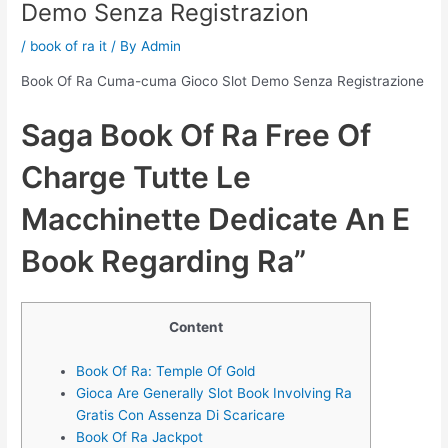
Demo Senza Registrazion
/
book of ra it
/ By
Admin
Book Of Ra Cuma-cuma Gioco Slot Demo Senza Registrazione
Saga Book Of Ra Free Of
Charge Tutte Le
Macchinette Dedicate An E
Book Regarding Ra”
Content
Book Of Ra: Temple Of Gold
Gioca Are Generally Slot Book Involving Ra
Gratis Con Assenza Di Scaricare
Book Of Ra Jackpot