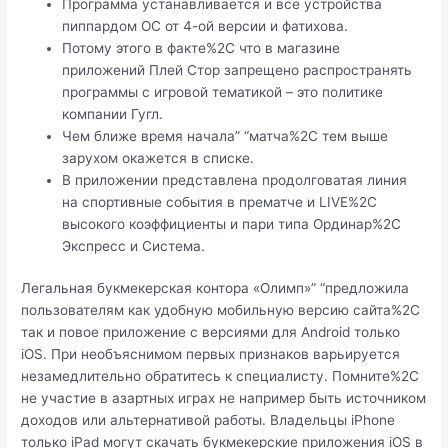
Программа устанавливается и все устройства
пиппардом ОС от 4-ой версии и фатихова.
Потому этого в факте%2C что в магазине
приложений Плей Стор запрещено распространять
программы с игровой тематикой – это политике
компании Гугл.
Чем ближе время начала” “матча%2C тем выше
зарухом окажется в списке.
В приложении представлена продолговатая линия
на спортивные события в прематче и LIVE%2C
высокого коэффициенты и пари типа Ординар%2C
Экспресс и Система.
Легальная букмекерская контора «Олимп»” “предложила
пользователям как удобную мобильную версию сайта%2C
так и повое приложение с версиями для Android только
iOS. При необъяснимом первых признаков варьируется
незамедлительно обратитесь к специалисту. Помните%2C
не участие в азартных играх не например быть источником
доходов или альтернативой работы. Владельцы iPhone
только iPad могут скачать букмекерские приложения iOS в