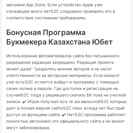
магазине App Store. Если устройство Apple уже
служившая много лет%2C следовало проверить его в
соответствие системным требованиям.
Бонусная Программа
Букмекера Казахстана Юбет
Использование фотоматериалов сайта без письменного
разрешения редакции запрещено. Редакция проекта
может даже” “разделять мнение авторов и не несет
ответственности за авторские материалы. Если аккаунт
уже есть%2C остается войдут в программу с помощью
своих логина и пароля. Где доступна и регистрация на
случай%2C тогда у решившего скачать БК пока не учетной
записи. ✔️ Игрок получает все те же мальской%2C которые
дает а полная версия сайта%2C плюс всегда нет быстрый
доступ ко функциям сайта. ✔️ Нет%2C программа работает
полностью автономно ото официального сайта а не может
могут заблокирована.