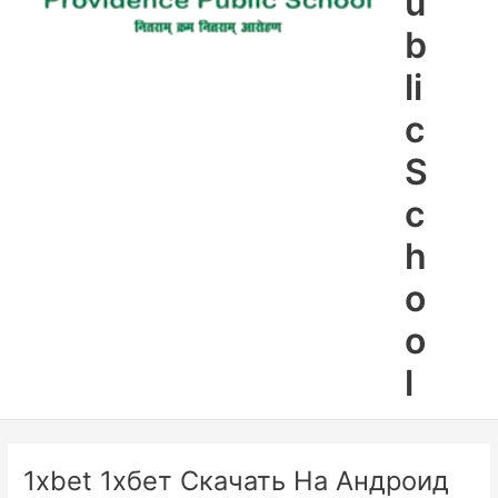
u
Me
b
li
c
S
c
h
o
o
l
1xbet 1хбет Скачать На Андроид