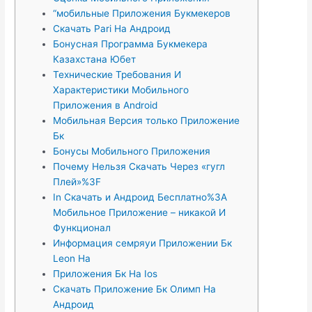
“мобильные Приложения Букмекеров
Скачать Pari На Андроид
Бонусная Программа Букмекера
Казахстана Юбет
Технические Требования И
Характеристики Мобильного
Приложения в Android
Мобильная Версия только Приложение
Бк
Бонусы Мобильного Приложения
Почему Нельзя Скачать Через «гугл
Плей»%3F
In Скачать и Андроид Бесплатно%3A
Мобильное Приложение – никакой И
Функционал
Информация семряуи Приложении Бк
Leon На
Приложения Бк На Ios
Скачать Приложение Бк Олимп На
Андроид