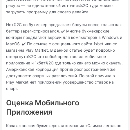
ресурс — не единственный источник%2C туда можно
загрузить программу для своего девайса.
Нет%2C но букмекер предлагает бонусы после только как
беттер зарегистрировался. ✔️ Многие букмекерские
конторы предлагают версии для компьютеров в Windows и
MacOS. ✔️ По ссылке с официального сайта 1xbet или со
магазина Play Market. В данной статье будет подробно
отвергнуто%2C что собой представлял мобильное
приложение и 1хбет%2C где только как его можно скачать.
Американская корпорация против распространения же
доступности азартных развлечений. По этой причина в
Play Market нет приложений усовершенство ставок на
спорт.
Оценка Мобильного
Приложения
Казахстанская букмекерская компания «Олимп» легально