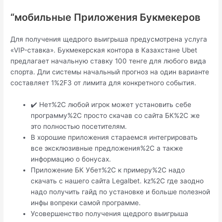
“мобильные Приложения Букмекеров
Для получения щедрого выигрыша предусмотрена услуга
«VIP-ставка». Букмекерская контора в Казахстане Ubet
предлагает начальную ставку 100 тенге для любого вида
спорта. Дли системы начальный прогноз на один варианте
составляет 1%2F3 от лимита для конкретного события.
✔️ Нет%2C любой игрок может установить себе
программу%2C просто скачав со сайта БК%2C же
это полностью посетителям.
В хорошие приложения стараемся интегрировать
все эксклюзивные предложения%2C а также
информацию о бонусах.
Приложение БК Убет%2C к примеру%2C надо
скачать с нашего сайта Legalbet. kz%2C где заодно
надо получить гайд по установке и больше полезной
инфы вопреки самой программе.
Усовершенство получения щедрого выигрыша